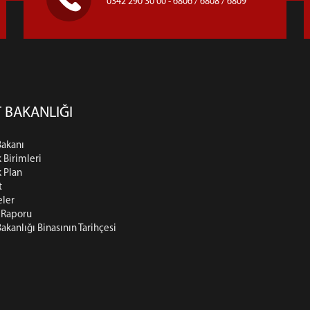
0342 290 30 00 - 6806 / 6808 / 6809
 BAKANLIĞI
Bakanı
k Birimleri
k Plan
t
eler
t Raporu
Bakanlığı Binasının Tarihçesi