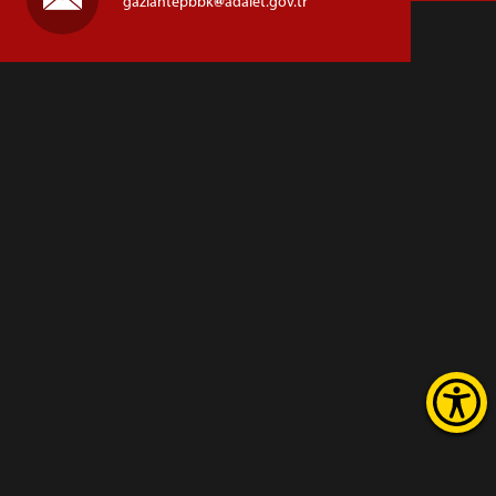
gaziantepbbk
adalet.gov.tr