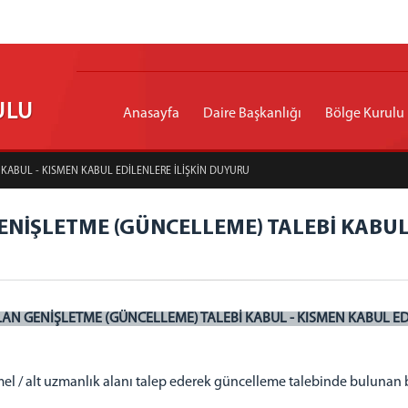
ULU
Anasayfa
Daire Başkanlığı
Bölge Kurulu
 KABUL - KISMEN KABUL EDİLENLERE İLİŞKİN DUYURU
ENİŞLETME (GÜNCELLEME) TALEBİ KABUL
LAN GENİŞLETME (GÜNCELLEME) TALEBİ KABUL - KISMEN KABUL E
 temel / alt uzmanlık alanı talep ederek güncelleme talebinde bulunan b