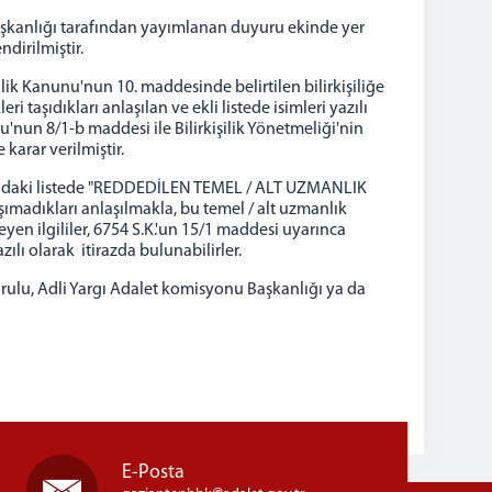
re Başkanlığı tarafından yayımlanan duyuru ekinde yer
ndirilmiştir.
ilik Kanunu'nun 10. maddesinde belirtilen bilirkişiliğe
ri taşıdıkları anlaşılan ve ekli listede isimleri yazılı
nu'nun 8/1-b maddesi ile Bilirkişilik Yönetmeliği'nin
karar verilmiştir.
 aşağıdaki listede "REDDEDİLEN TEMEL / ALT UZMANLIK
ımadıkları anlaşılmakla, bu temel / alt uzmanlık
yen ilgililer, 6754 S.K.'un 15/1 maddesi uyarınca
ılı olarak itirazda bulunabilirler.
urulu, Adli Yargı Adalet komisyonu Başkanlığı ya da
E-Posta