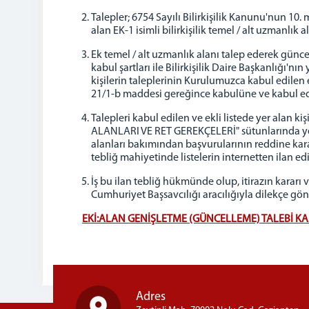
Talepler; 6754 Sayılı Bilirkişilik Kanunu'nun 10. 
alan EK-1 isimli bilirkişilik temel / alt uzmanlık 
Ek temel / alt uzmanlık alanı talep ederek güncel
kabul şartları ile Bilirkişilik Daire Başkanlığı'nın
kişilerin taleplerinin Kurulumuzca kabul edilen ek
21/1-b maddesi gereğince kabulüne ve kabul edilen
Talepleri kabul edilen ve ekli listede yer alan 
ALANLARI VE RET GEREKÇELERİ" sütunlarında yer a
alanları bakımından başvurularının reddine karar
tebliğ mahiyetinde listelerin internetten ilan ed
İş bu ilan tebliğ hükmünde olup, itirazın kararı
Cumhuriyet Başsavcılığı aracılığıyla dilekçe gö
EKİ:ALAN GENİŞLETME (GÜNCELLEME) TALEBİ KAB
Adres