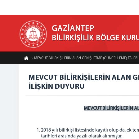
GAZİANTEP
BİLİRKİŞİLİK BÖLGE KUR
MEVCUT BİLİRKİŞİLERİN ALAN GENİŞLETME (GÜNCELLEME) TALEBİ
MEVCUT BİLİRKİŞİLERİN ALAN G
İLİŞKİN DUYURU
MEVCUT BİLİRKİŞİLERİN A
2018 yılı bilirkişi listesinde kayıtlı olup da, ek
tarihleri arasında yazılı olarak alınmıştır.