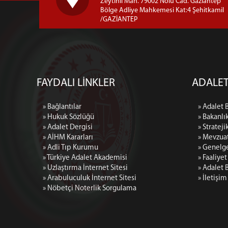
Zeytinli Mah. 79002 Nolu Cad. Gaziantep
Bölge Adliye Mahkemesi Kat:4 Şehitkamil
/GAZİANTEP
FAYDALI LİNKLER
ADALET
» Bağlantılar
» Adalet 
» Hukuk Sözlüğü
» Bakanlı
» Adalet Dergisi
» Strateji
» AİHM Kararları
» Mevzua
» Adli Tıp Kurumu
» Genelg
» Türkiye Adalet Akademisi
» Faaliye
» Uzlaştırma İnternet Sitesi
» Adalet 
» Arabuluculuk İnternet Sitesi
» İletişim
» Nöbetçi Noterlik Sorgulama