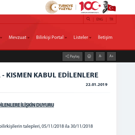
ENG
TR
Mevzuat
Bilirkişi Portal
Listeler
İletişim
A-
A+
Paylaş
 - KISMEN KABUL EDİLENLERE
22.01.2019
DİLENLERE İLİŞKİN DUYURU
ilirkişilerin talepleri, 05/11/2018 ila 30/11/2018