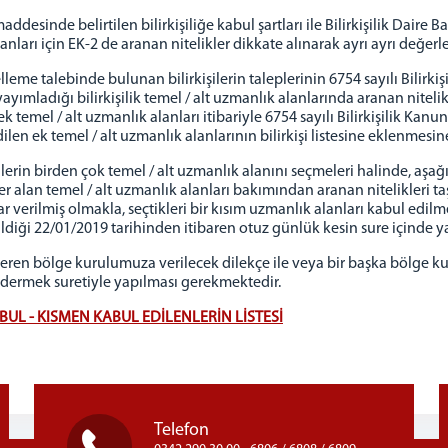
maddesinde belirtilen bilirkişiliğe kabul şartları ile Bilirkişilik Dai
alanları için EK-2 de aranan nitelikler dikkate alınarak ayrı ayrı değerle
leme talebinde bulunan bilirkişilerin taleplerinin 6754 sayılı Bilirkiş
 yayımladığı bilirkişilik temel / alt uzmanlık alanlarında aranan nitelikle
 temel / alt uzmanlık alanları itibariyle 6754 sayılı Bilirkişilik Kanu
 ek temel / alt uzmanlık alanlarının bilirkişi listesine eklenmesine 
kişilerin birden çok temel / alt uzmanlık alanını seçmeleri halinde,
lan temel / alt uzmanlık alanları bakımından aranan nitelikleri taş
 verilmiş olmakla, seçtikleri bir kısım uzmanlık alanları kabul edilme
ildiği 22/01/2019 tarihinden itibaren otuz günlük kesin sure içinde yaz
 veren bölge kurulumuza verilecek dilekçe ile veya bir başka bölge k
ndermek suretiyle yapılması gerekmektedir.
UL - KISMEN KABUL EDİLENLERİN LİSTESİ
Telefon