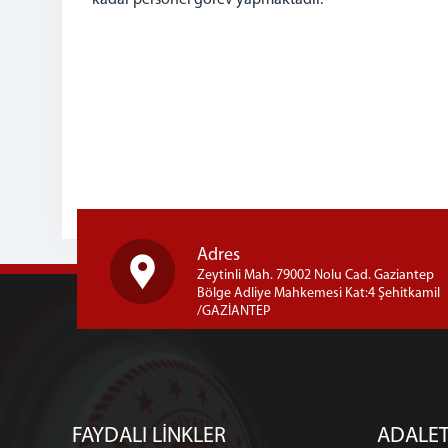
kadar personel görev yapmaktadır.
Adres
Zeytinli Mah. 79002 Nolu Cad. Gaziantep
Bölge Adliye Mahkemesi Kat:4 Şehitkamil
/GAZİANTEP
FAYDALI LİNKLER
ADALET