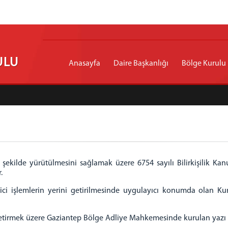
ULU
Anasayfa
Daire Başkanlığı
Bölge Kurulu
bir şekilde yürütülmesini sağlamak üzere 6754 sayılı Bilirkişilik Ka
.
leyici işlemlerin yerini getirilmesinde uygulayıcı konumda ola
etirmek üzere Gaziantep Bölge Adliye Mahkemesinde kurulan yazı i