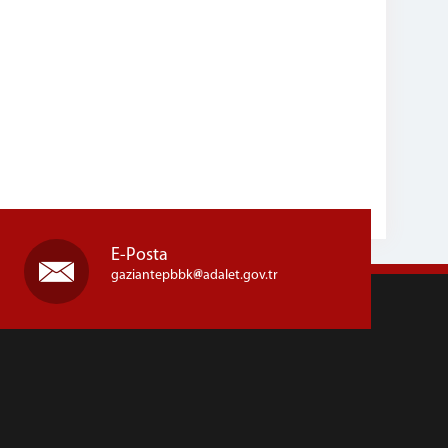
E-Posta
gaziantepbbk
adalet.gov.tr