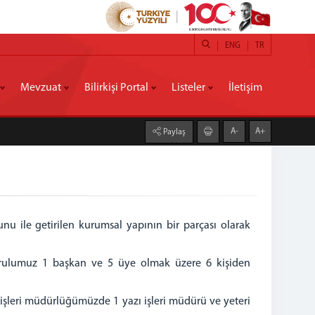
ENG
TR
Mevzuat
Bilirkişi Portal
Listeler
İletişim
A-
A+
Paylaş
nunu ile getirilen kurumsal yapının bir parçası olarak
n Kurulumuz 1 başkan ve 5 üye olmak üzere 6 kişiden
şleri müdürlüğümüzde 1 yazı işleri müdürü ve yeteri