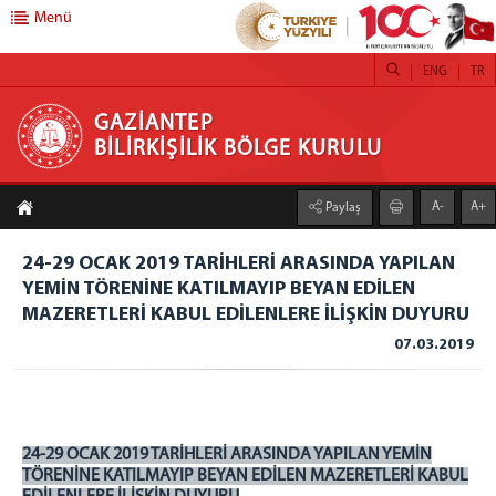
Menü
ENG
TR
GAZİANTEP BİLİRKİŞİLİK BÖLGE KURULU
GAZİANTEP
BİLİRKİŞİLİK BÖLGE KURULU
Anasayfa
A-
A+
Paylaş
Daire Başkanlığı
24-29 OCAK 2019 TARİHLERİ ARASINDA YAPILAN
Bölge Kurulu
YEMİN TÖRENİNE KATILMAYIP BEYAN EDİLEN
Başkan
MAZERETLERİ KABUL EDİLENLERE İLİŞKİN DUYURU
Üyeler
07.03.2019
Görevlerimiz
Yetki Çevremiz
Hakkımızda
24-29 OCAK 2019 TARİHLERİ ARASINDA YAPILAN YEMİN
Mevzuat
TÖRENİNE KATILMAYIP BEYAN EDİLEN MAZERETLERİ KABUL