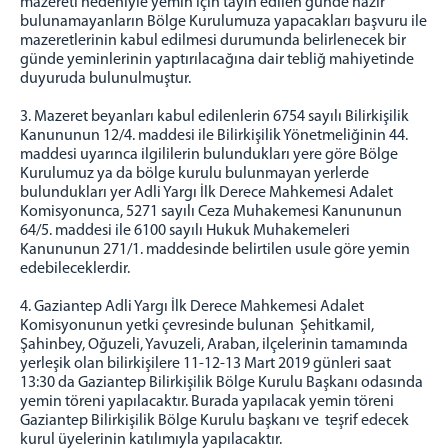
mazereti nedeniyle yemin için tayin edilen günde hazır
bulunamayanların Bölge Kurulumuza yapacakları başvuru ile
Bilirkişi Portal
mazeretlerinin kabul edilmesi durumunda belirlenecek bir
günde yeminlerinin yaptırılacağına dair tebliğ mahiyetinde
Bilirkişi Portal Giriş
duyuruda bulunulmuştur.
Bilirkişi Portal Nedir?
3. Mazeret beyanları kabul edilenlerin 6754 sayılı Bilirkişilik
Bilirkişi Nasıl Olunur?
Kanununun 12/4. maddesi ile Bilirkişilik Yönetmeliğinin 44.
Bilirkişi Portal'dan Nasıl Faydalanırım?
maddesi uyarınca ilgililerin bulundukları yere göre Bölge
Kurulumuz ya da bölge kurulu bulunmayan yerlerde
Bilirkişilik Asgari Ücret Tarifesi
bulundukları yer Adli Yargı İlk Derece Mahkemesi Adalet
Bilirkişilik Başvuru Klavuzu
Komisyonunca, 5271 sayılı Ceza Muhakemesi Kanununun
64/5. maddesi ile 6100 sayılı Hukuk Muhakemeleri
Bilirkişilik Temel Eğitim Kitapları
Kanununun 271/1. maddesinde belirtilen usule göre yemin
Bilirkişilik Projesi Sempozyum Kitapları
edebileceklerdir.
Rehber İlkeler ve Rapor Standartları
4.
Gaziantep Adli Yargı İlk Derece Mahkemesi Adalet
Dilekçe Örnekleri
Komisyonunun yetki çevresinde bulunan Şehitkamil,
Temel ve Alt Uzmanlık Alanları
Şahinbey, Oğuzeli, Yavuzeli, Araban, ilçelerinin tamamında
yerleşik olan bilirkişilere 11-12-13 Mart 2019 günleri saat
Bilirkişilik Sürecinde Takip Edilecek Adımlar
13:30 da Gaziantep Bilirkişilik Bölge Kurulu Başkanı odasında
Bilirkişilik Temel Eğitim İzni Verilen Kuruluşlar
yemin töreni yapılacaktır. Burada yapılacak yemin töreni
Gaziantep Bilirkişilik Bölge Kurulu başkanı ve teşrif edecek
Konkordato Komiserliği Temel Eğitim İzni Verilen
kurul üyelerinin katılımıyla yapılacaktır.
Kuruluşlar