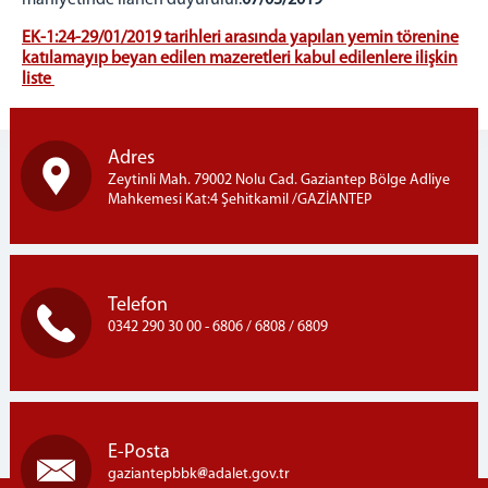
mahiyetinde ilanen duyurulur.
07/03/2019
EK-1:24-29/01/2019 tarihleri arasında yapılan yemin törenine
katılamayıp beyan edilen mazeretleri kabul edilenlere ilişkin
liste
Adres
Zeytinli Mah. 79002 Nolu Cad. Gaziantep Bölge Adliye
Mahkemesi Kat:4 Şehitkamil /GAZİANTEP
Telefon
0342 290 30 00 - 6806 / 6808 / 6809
E-Posta
gaziantepbbk
adalet.gov.tr