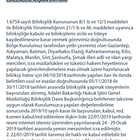
EDİLENLERE İLİŞKİN DUYURU
Kanunlar
Bilirkişilik Kanunu
Hukuk Muhakemeleri Kanunu
1.6754 sayılı Bilirkişilik Kanununun 8/1-b ve 12/3 maddeleri
Ceza Muhakemesi Kanunu
ile Bilirkişilik Yönetmeliğinin 21/1-b ve 46. maddeleri uyarınca
bilirkişiliğe kabule ve bilirkişilerin sicile ve listeye
Türk Ceza Kanunu
kaydedilmesine karar vermek görevimiz doğrultusunda
İdari Yargılama Usülü Kanunu
Bölge Kurulumuz tarafından yetki çevremiz olan Gaziantep,
Adıyaman, Batman, Diyarbakır, Elazığ, Kahramanmaraş, Kilis,
İcra ve İflas Kanunu
Malatya, Mardin, Siirt, Şanlıurfa, Şırnak illeri adli ve idari yargı
Adli Tıp Kurumu Kanunu
merciileri, icra müdürlükleri ve tüketici hakem heyetlerince
yapılacak görevlendirmelere esas olmak üzere hazırlanacak
Yükseköğretim Kanunu
bilirkişi listesi için 04/10/2018 tarihinde yapılan ilan ile ilanda
Yönetmelikler
belirtilen usul ve esaslar doğrultusunda 05/11/2018 ile
30/11/2018 tarihleri arasında bilirkişilik yapmak isteyenlerin
Bilirkişilik Yönetmeliği
başvuruları alınmış, Adalet Bakanlığı Hukuk İşleri Genel
Bilirkişilik Temel Eğitiminin Usül ve Esaslarına İlişkin
Müdürlüğü Bilirkişilik Daire Başkanlığınca belirlenen takvime
169 Nolu Bakanlık Genelgesi
uygun olarak Kurulumuzca yapılan değerlendirilme
Genelgeler
sonucunda 2019/10 sayılı karar ile başvuruları, kabul, red,
kısmen kabul/red edilenlere ilişkin liste 22/01/2019 tarihinde
Ceza Muhakemesi Kanununa Göre Tercüman
resmi internet sitemiz üzerinden yayınlanarak 24 - 29 Ocak
Listelerinin Düzenlenmesi Hakkında Yönetmelik
2019 tarihleri arasında yemin merasimleri icra edilmiştir.
Konkordato Komiserliği Temel Eğitiminin Usül ve
2. 22/01/2019 tarihli ilanımız ile haklı ve kabul edilebilir bir
Esaslarına İlişkin 171 Nolu Bakanlık Genelgesi