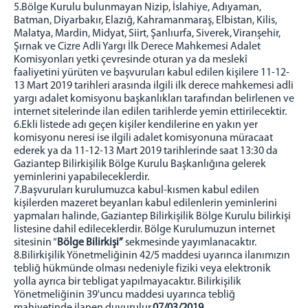
5.Bölge Kurulu bulunmayan Nizip, İslahiye, Adıyaman,
Batman, Diyarbakır, Elazığ, Kahramanmaraş, Elbistan, Kilis,
Listeler
Malatya, Mardin, Midyat, Siirt, Şanlıurfa, Siverek, Viranşehir,
Bölge Bilirkişi Listesi
Şırnak ve Cizre Adli Yargı İlk Derece Mahkemesi Adalet
Komisyonları yetki çevresinde oturan ya da meslekî
Konkordato Komiseri Listesi
faaliyetini yürüten ve başvuruları kabul edilen kişilere 11-12-
İflas İdare Memurluğu Listesi
13 Mart 2019 tarihleri arasında ilgili ilk derece mahkemesi adli
yargı adalet komisyonu başkanlıkları tarafından belirlenen ve
İletişim
internet sitelerinde ilan edilen tarihlerde yemin ettirilecektir.
6.Ekli listede adı geçen kişiler kendilerine en yakın yer
komisyonu neresi ise ilgili adalet komisyonuna müracaat
ederek ya da 11-12-13 Mart 2019 tarihlerinde saat 13:30 da
Gaziantep Bilirkişilik Bölge Kurulu Başkanlığına gelerek
yeminlerini yapabileceklerdir.
7.Başvuruları kurulumuzca kabul-kısmen kabul edilen
kişilerden mazeret beyanları kabul edilenlerin yeminlerini
yapmaları halinde, Gaziantep Bilirkişilik Bölge Kurulu bilirkişi
listesine dahil edileceklerdir. Bölge Kurulumuzun internet
sitesinin “
Bölge Bilirkişi”
sekmesinde yayımlanacaktır.
8.Bilirkişilik Yönetmeliğinin 42/5 maddesi uyarınca ilanımızın
tebliğ hükmünde olması nedeniyle fiziki veya elektronik
yolla ayrıca bir tebligat yapılmayacaktır. Bilirkişilik
Yönetmeliğinin 39'uncu maddesi uyarınca tebliğ